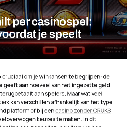
lt per casinospel:
voordat je speelt
p cruciaal om je winkansen te begrijpen: de
ge geeft aan hoeveel van het ingezette geld
terugbetaalt aan spelers. Maar wat veel
terk kan verschillen afhankelijk van het type
end platform of bij een
casino zonder CRUKS
m weloverwogen keuzes te maken. In dit