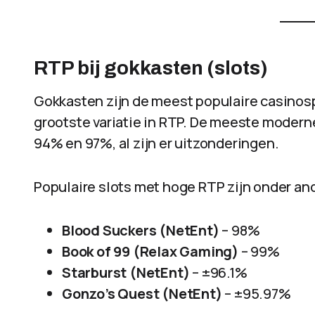
RTP bij gokkasten (slots)
Gokkasten zijn de meest populaire casinosp
grootste variatie in RTP. De meeste modern
94% en 97%, al zijn er uitzonderingen.
Populaire slots met hoge RTP zijn onder an
Blood Suckers (NetEnt)
– 98%
Book of 99 (Relax Gaming)
– 99%
Starburst (NetEnt)
– ±96.1%
Gonzo’s Quest (NetEnt)
– ±95.97%