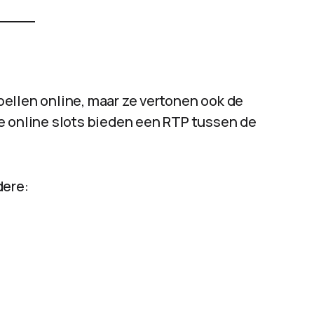
ellen online, maar ze vertonen ook de
e online slots bieden een RTP tussen de
dere: