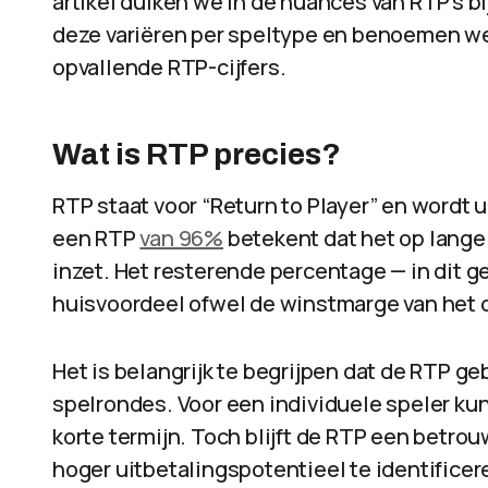
artikel duiken we in de nuances van RTP’s b
deze variëren per speltype en benoemen we
opvallende RTP-cijfers.
Wat is RTP precies?
RTP staat voor “Return to Player” en wordt 
een RTP
van 96%
betekent dat het op lange
inzet. Het resterende percentage — in dit 
huisvoordeel ofwel de winstmarge van het 
Het is belangrijk te begrijpen dat de RTP g
spelrondes. Voor een individuele speler ku
korte termijn. Toch blijft de RTP een betr
hoger uitbetalingspotentieel te identificer