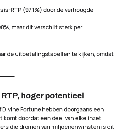
asis-RTP (97.1%) door de verhoogde
%, maar dit verschilt sterk per
ar de uitbetalingstabellen te kijken, omdat
 RTP, hoger potentieel
f Divine Fortune hebben doorgaans een
t komt doordat een deel van elke inzet
ers die dromen van miljoenenwinsten is dit