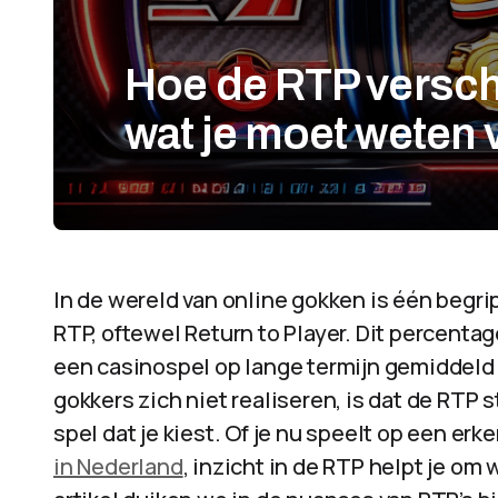
Hoe de RTP verschi
wat je moet weten 
In de wereld van online gokken is één begri
RTP, oftewel Return to Player. Dit percenta
een casinospel op lange termijn gemiddeld 
gokkers zich niet realiseren, is dat de RTP s
spel dat je kiest. Of je nu speelt op een erk
in Nederland
, inzicht in de RTP helpt je o