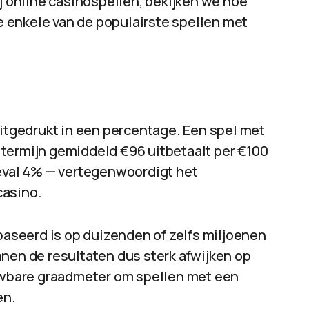
ij online casinospellen, bekijken we hoe
 enkele van de populairste spellen met
uitgedrukt in een percentage. Een spel met
 termijn gemiddeld €96 uitbetaalt per €100
geval 4% — vertegenwoordigt het
casino.
ebaseerd is op duizenden of zelfs miljoenen
nnen de resultaten dus sterk afwijken op
ouwbare graadmeter om spellen met een
en.