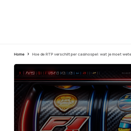
Home
Hoe de RTP verschilt per casinospel: wat je moet wete