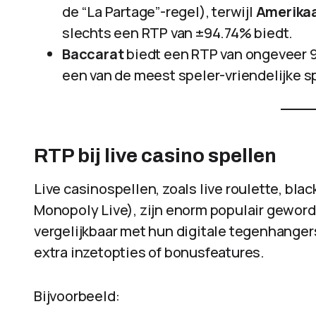
de “La Partage”-regel), terwijl
Amerikaa
slechts een RTP van ±94.74% biedt.
Baccarat
biedt een RTP van ongeveer 98
een van de meest speler-vriendelijke s
RTP bij live casino spellen
Live casinospellen, zoals live roulette, bla
Monopoly Live), zijn enorm populair geword
vergelijkbaar met hun digitale tegenhange
extra inzetopties of bonusfeatures.
Bijvoorbeeld: