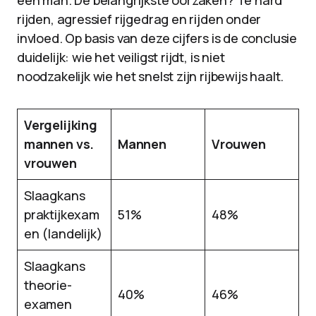
een man. De belangrijkste oorzaken? Te hard
rijden, agressief rijgedrag en rijden onder
invloed. Op basis van deze cijfers is de conclusie
duidelijk: wie het veiligst rijdt, is niet
noodzakelijk wie het snelst zijn rijbewijs haalt.
Vergelijking
mannen vs.
Mannen
Vrouwen
vrouwen
Slaagkans
praktijkexam
51%
48%
en (landelijk)
Slaagkans
theorie-
40%
46%
examen