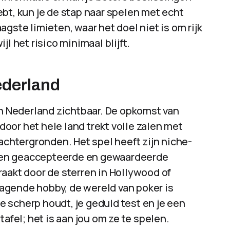
bt, kun je de stap naar spelen met echt
gste limieten, waar het doel niet is om rijk
l het risico minimaal blijft.
ederland
in Nederland zichtbaar. De opkomst van
oor het hele land trekt volle zalen met
 achtergronden. Het spel heeft zijn niche-
s een geaccepteerde en gewaardeerde
aakt door de sterren in Hollywood of
agende hobby, de wereld van poker is
je scherp houdt, je geduld test en je een
tafel; het is aan jou om ze te spelen.