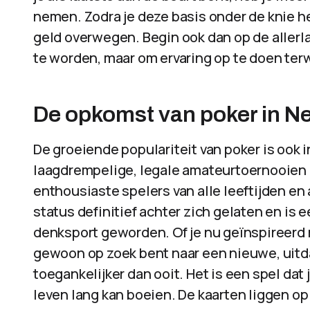
nemen. Zodra je deze basis onder de knie he
geld overwegen. Begin ook dan op de allerlaa
te worden, maar om ervaring op te doen terwij
De opkomst van poker in N
De groeiende populariteit van poker is ook 
laagdrempelige, legale amateurtoernooien d
enthousiaste spelers van alle leeftijden en
status definitief achter zich gelaten en i
denksport geworden. Of je nu geïnspireerd r
gewoon op zoek bent naar een nieuwe, uitd
toegankelijker dan ooit. Het is een spel dat 
leven lang kan boeien. De kaarten liggen op 