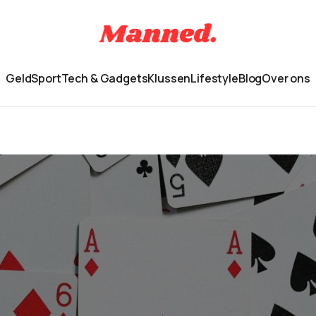
Geld
Sport
Tech & Gadgets
Klussen
Lifestyle
Blog
Over ons