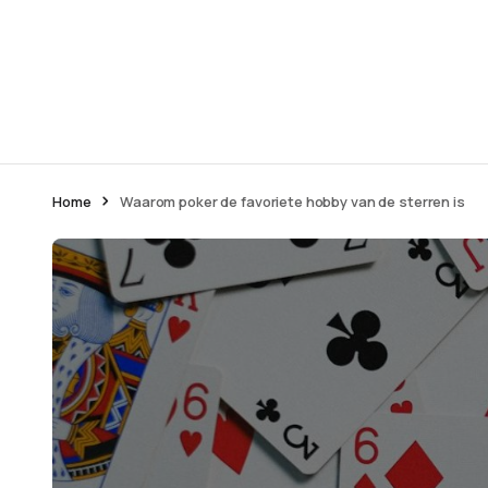
Home
Waarom poker de favoriete hobby van de sterren is