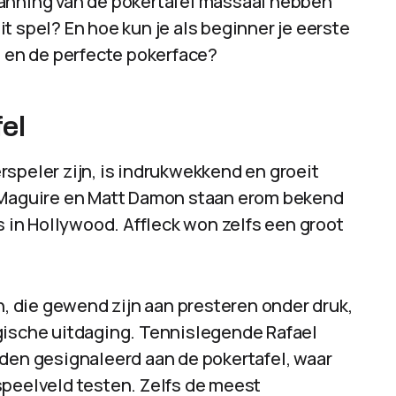
panning van de pokertafel massaal hebben
t spel? En hoe kun je als beginner je eerste
s en de perfecte pokerface?
fel
speler zijn, is indrukwekkend en groeit
y Maguire en Matt Damon staan erom bekend
in Hollywood. Affleck won zelfs een groot
n, die gewend zijn aan presteren onder druk,
gische uitdaging. Tennislegende Rafael
iden gesignaleerd aan de pokertafel, waar
speelveld testen. Zelfs de meest