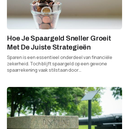
Hoe Je Spaargeld Sneller Groeit
Met De Juiste Strategieën
Sparen is een essentieel onderdeel van financiële
zekerheid. Toch blijft spaargeld op een gewone
spaarrekening vaak stilstaan door…