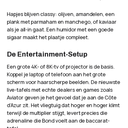
Hapjes blijven classy: olijven, amandelen, een
plank met parmaham en manchego, of kaviaar
als je all-in gaat. Een humidor met een goede
sigaar maakt het plaatje compleet.
De Entertainment-Setup
Een grote 4K- of 8K-tv of projector is de basis.
Koppel je laptop of telefoon aan het grote
scherm voor haarscherpe beelden. De nieuwste
live-tafels met echte dealers en games zoals
Aviator geven je het gevoel dat je aan de Côte
d’Azur zit. Het vliegtuig dat hoger en hoger klimt
terwijl de multiplier stijgt, levert precies die
adrenaline die Bond voelt aan de baccarat-