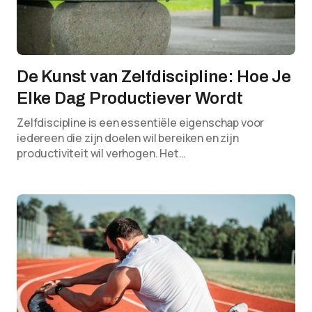
De Kunst van Zelfdiscipline: Hoe Je
Elke Dag Productiever Wordt
Zelfdiscipline is een essentiële eigenschap voor
iedereen die zijn doelen wil bereiken en zijn
productiviteit wil verhogen. Het…