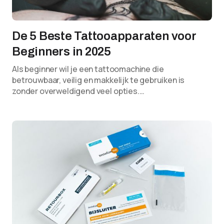
De 5 Beste Tattooapparaten voor
Beginners in 2025
Als beginner wil je een tattoomachine die
betrouwbaar, veilig en makkelijk te gebruiken is
zonder overweldigend veel opties.…