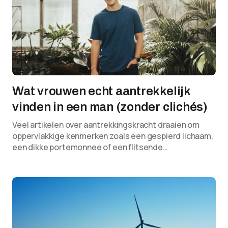
Wat vrouwen echt aantrekkelijk
vinden in een man (zonder clichés)
Veel artikelen over aantrekkingskracht draaien om
oppervlakkige kenmerken zoals een gespierd lichaam,
een dikke portemonnee of een flitsende…