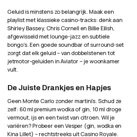
Geluid is minstens zo belangrijk. Maak een
playlist met klassieke casino-tracks: denk aan
Shirley Bassey, Chris Cornell en Billie Eilish,
afgewisseld met lounge-jazz en subtiele
bongo’s. Een goede soundbar of surround-set
zorgt dat elk geluid – van dobbelstenen tot
jetmotor-geluiden in Aviator – je woonkamer
vult.
De Juiste Drankjes en Hapjes
Geen Monte Carlo zonder martini’s. Schud ze
zelf: 60 ml premium wodka of gin, 10 ml droge
vermout, ijs en een twist van citroen. Wil je
variëren? Probeer een Vesper (gin, wodka en
Kina Lillet) – rechtstreeks uit Casino Royale.